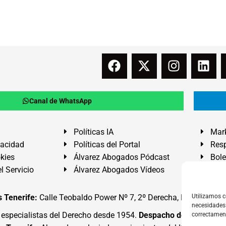
Canal de WhatsApp
Políticas IA
Mark
vacidad
Políticas del Portal
Resp
okies
Álvarez Abogados Pódcast
Bole
l Servicio
Álvarez Abogados Vídeos
Buz
 Tenerife:
Calle Teobaldo Power Nº 7, 2º Derecha, El Médano, G
Utilizamos c
necesidades 
specialistas del Derecho desde 1954.
Despacho de Abogados
correctamen