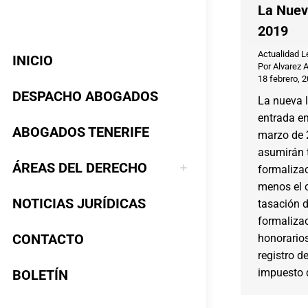
La Nuev
2019
Actualidad L
INICIO
Por
Alvarez 
18 febrero, 
DESPACHO ABOGADOS
La nueva l
entrada en
ABOGADOS TENERIFE
marzo de 
asumirán 
ÁREAS DEL DERECHO
formalizac
menos el c
NOTICIAS JURÍDICAS
tasación d
formaliza
CONTACTO
honorarios
registro d
impuesto d
BOLETÍN