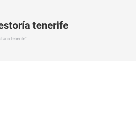
estoría tenerife
oría tenerife".