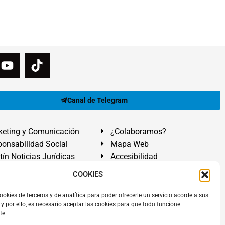
Canal de Telegram
eting y Comunicación
¿Colaboramos?
onsabilidad Social
Mapa Web
tín Noticias Jurídicas
Accesibilidad
ón Ayuda
COOKIES
ranadilla de Abona, Santa Cruz de Tenerife. Islas Canarias.
ookies de terceros y de analítica para poder ofrecerle un servicio acorde a sus
y por ello, es necesario aceptar las cookies para que todo funcione
 El Médano
,
Abogados Granadilla de Abona
en
Tenerife Sur
.
te.