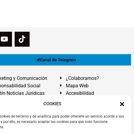
Canal de Telegram
eting y Comunicación
¿Colaboramos?
onsabilidad Social
Mapa Web
tín Noticias Jurídicas
Accesibilidad
ón Ayuda
COOKIES
ranadilla de Abona, Santa Cruz de Tenerife. Islas Canarias.
ookies de terceros y de analítica para poder ofrecerle un servicio acorde a sus
y por ello, es necesario aceptar las cookies para que todo funcione
 El Médano
,
Abogados Granadilla de Abona
en
Tenerife Sur
.
te.