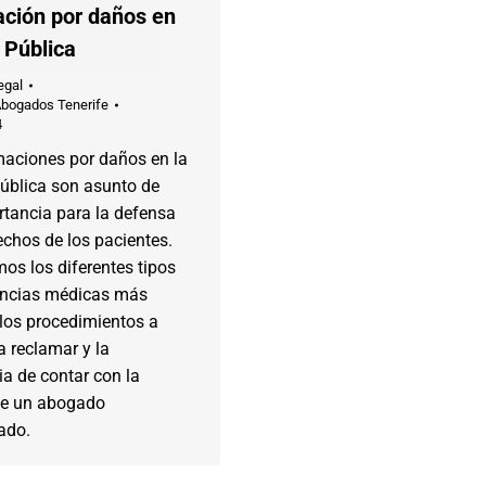
ción por daños en
 Pública
egal
Abogados Tenerife
4
maciones por daños en la
ública son asunto de
rtancia para la defensa
echos de los pacientes.
os los diferentes tipos
encias médicas más
los procedimientos a
a reclamar y la
a de contar con la
de un abogado
ado.