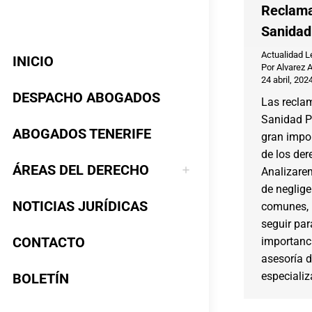
Reclama
Sanidad
Actualidad L
INICIO
Por
Alvarez 
24 abril, 202
DESPACHO ABOGADOS
Las recla
Sanidad P
ABOGADOS TENERIFE
gran impo
de los der
ÁREAS DEL DERECHO
Analizarem
de neglig
NOTICIAS JURÍDICAS
comunes, 
seguir par
CONTACTO
importanci
asesoría 
especializ
BOLETÍN