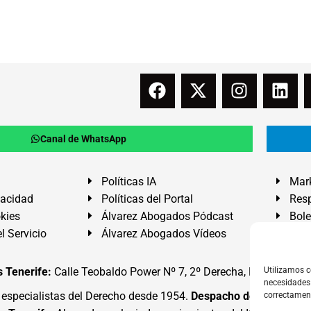
Canal de WhatsApp
Políticas IA
Mark
vacidad
Políticas del Portal
Resp
okies
Álvarez Abogados Pódcast
Bole
l Servicio
Álvarez Abogados Vídeos
Buz
 Tenerife:
Calle Teobaldo Power Nº 7, 2º Derecha, El Médano, G
Utilizamos c
necesidades 
specialistas del Derecho desde 1954.
Despacho de Abogados
correctamen