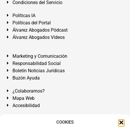
Condiciones del Servicio
Políticas IA
Políticas del Portal
Álvarez Abogados Pódcast
Álvarez Abogados Vídeos
Marketing y Comunicación
Responsabilidad Social
Boletín Noticias Jurídicas
Buzón Ayuda
¿Colaboramos?
Mapa Web
Accesibilidad
Álvarez Abogados Tenerife:
Calle Teobaldo Power Nº 7,
COOKIES
2º Derecha, El Médano, Granadilla de Abona, Santa Cruz