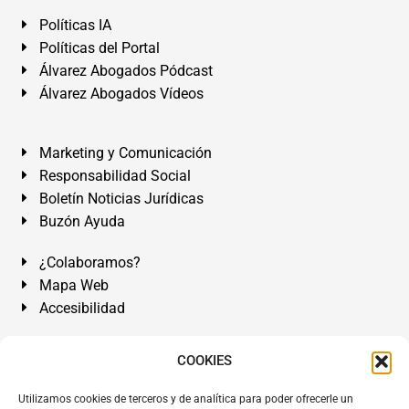
Políticas IA
Políticas del Portal
Álvarez Abogados Pódcast
Álvarez Abogados Vídeos
Marketing y Comunicación
Responsabilidad Social
Boletín Noticias Jurídicas
Buzón Ayuda
¿Colaboramos?
Mapa Web
Accesibilidad
Álvarez Abogados Tenerife:
Calle Teobaldo Power Nº 7,
COOKIES
2º Derecha, El Médano, Granadilla de Abona, Santa Cruz
Utilizamos cookies de terceros y de analítica para poder ofrecerle un
de Tenerife. Islas Canarias.