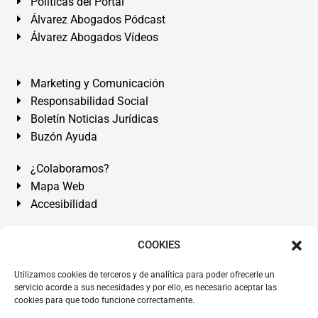
Políticas del Portal
Álvarez Abogados Pódcast
Álvarez Abogados Vídeos
Marketing y Comunicación
Responsabilidad Social
Boletín Noticias Jurídicas
Buzón Ayuda
¿Colaboramos?
Mapa Web
Accesibilidad
Álvarez Abogados Tenerife:
Calle Teobaldo Power Nº 7,
COOKIES
2º Derecha, El Médano, Granadilla de Abona, Santa Cruz
Utilizamos cookies de terceros y de analítica para poder ofrecerle un
de Tenerife. Islas Canarias.
servicio acorde a sus necesidades y por ello, es necesario aceptar las
cookies para que todo funcione correctamente.
Somos Abogados especialistas del Derecho desde 1954.