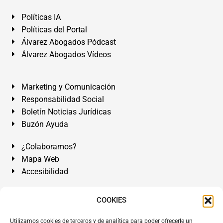
Políticas IA
Políticas del Portal
Álvarez Abogados Pódcast
Álvarez Abogados Vídeos
Marketing y Comunicación
Responsabilidad Social
Boletín Noticias Jurídicas
Buzón Ayuda
¿Colaboramos?
Mapa Web
Accesibilidad
Álvarez Abogados Tenerife:
Calle Teobaldo Power Nº 7,
COOKIES
2º Derecha, El Médano, Granadilla de Abona, Santa Cruz
Utilizamos cookies de terceros y de analítica para poder ofrecerle un