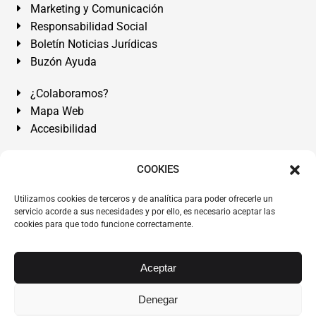
Marketing y Comunicación
Responsabilidad Social
Boletín Noticias Jurídicas
Buzón Ayuda
¿Colaboramos?
Mapa Web
Accesibilidad
Álvarez Abogados Tenerife:
Calle Teobaldo Power Nº 7,
COOKIES
2º Derecha, El Médano, Granadilla de Abona, Santa Cruz
Utilizamos cookies de terceros y de analítica para poder ofrecerle un
de Tenerife. Islas Canarias.
servicio acorde a sus necesidades y por ello, es necesario aceptar las
cookies para que todo funcione correctamente.
Somos Abogados especialistas del Derecho desde 1954.
Despacho de Abogados El Médano
,
Abogados Granadilla
de Abona
en
Tenerife Sur
.
Mejores Abogados Tenerife
.
Aceptar
Abogados colegiados y ejercientes del ICATF.
#AlvarezAbogados
Denegar