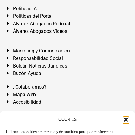
Políticas IA
Políticas del Portal
Álvarez Abogados Pódcast
Álvarez Abogados Vídeos
Marketing y Comunicación
Responsabilidad Social
Boletín Noticias Jurídicas
Buzón Ayuda
¿Colaboramos?
Mapa Web
Accesibilidad
Álvarez Abogados Tenerife:
Calle Teobaldo Power Nº 7,
COOKIES
2º Derecha, El Médano, Granadilla de Abona, Santa Cruz
Utilizamos cookies de terceros y de analítica para poder ofrecerle un
de Tenerife. Islas Canarias.