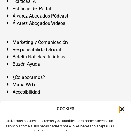
Políticas IA
Políticas del Portal
Álvarez Abogados Pódcast
Álvarez Abogados Vídeos
Marketing y Comunicación
Responsabilidad Social
Boletín Noticias Jurídicas
Buzón Ayuda
¿Colaboramos?
Mapa Web
Accesibilidad
Álvarez Abogados Tenerife:
Calle Teobaldo Power Nº 7,
COOKIES
2º Derecha, El Médano, Granadilla de Abona, Santa Cruz
Utilizamos cookies de terceros y de analítica para poder ofrecerle un
de Tenerife. Islas Canarias.
servicio acorde a sus necesidades y por ello, es necesario aceptar las