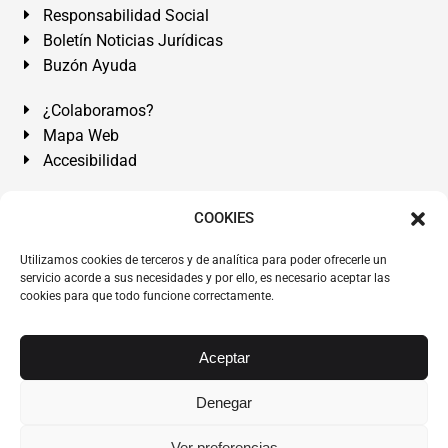
Responsabilidad Social
Boletín Noticias Jurídicas
Buzón Ayuda
¿Colaboramos?
Mapa Web
Accesibilidad
Álvarez Abogados Tenerife:
Calle Teobaldo Power Nº 7,
COOKIES
2º Derecha, El Médano, Granadilla de Abona, Santa Cruz
Utilizamos cookies de terceros y de analítica para poder ofrecerle un
de Tenerife. Islas Canarias.
servicio acorde a sus necesidades y por ello, es necesario aceptar las
cookies para que todo funcione correctamente.
Somos Abogados especialistas del Derecho desde 1954.
Despacho de Abogados El Médano
,
Abogados Granadilla
de Abona
en
Tenerife Sur
.
Mejores Abogados Tenerife
.
Aceptar
Abogados colegiados y ejercientes del ICATF.
#AlvarezAbogados
Denegar
Copyright © 1954·2026
Álvarez Abogados Tenerife
.
Ver preferencias