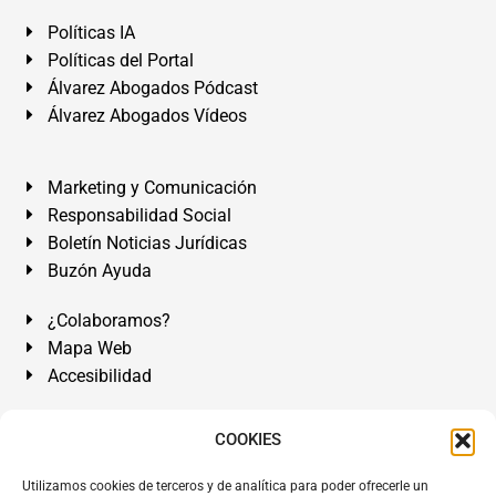
Políticas IA
Políticas del Portal
Álvarez Abogados Pódcast
Álvarez Abogados Vídeos
Marketing y Comunicación
Responsabilidad Social
Boletín Noticias Jurídicas
Buzón Ayuda
¿Colaboramos?
Mapa Web
Accesibilidad
Álvarez Abogados Tenerife:
Calle Teobaldo Power Nº 7,
COOKIES
2º Derecha, El Médano, Granadilla de Abona, Santa Cruz
Utilizamos cookies de terceros y de analítica para poder ofrecerle un
de Tenerife. Islas Canarias.