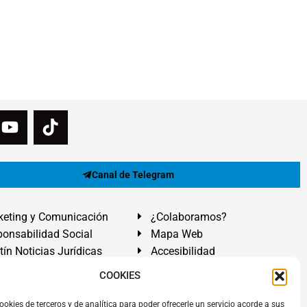
Canal de Telegram
eting y Comunicación
¿Colaboramos?
onsabilidad Social
Mapa Web
tín Noticias Jurídicas
Accesibilidad
ón Ayuda
COOKIES
ranadilla de Abona, Santa Cruz de Tenerife. Islas Canarias.
ookies de terceros y de analítica para poder ofrecerle un servicio acorde a sus