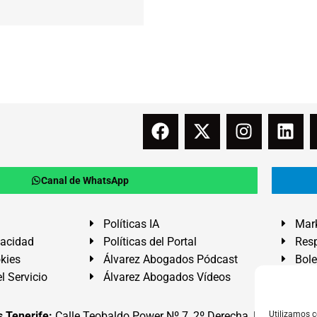
Canal de WhatsApp
Políticas IA
Mark
vacidad
Políticas del Portal
Resp
okies
Álvarez Abogados Pódcast
Bole
l Servicio
Álvarez Abogados Vídeos
Buz
 Tenerife:
Calle Teobaldo Power Nº 7, 2º Derecha, El Médano, G
Utilizamos c