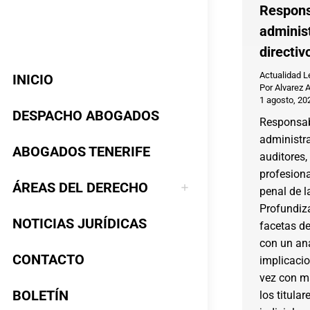
Respons
adminis
directiv
Actualidad L
INICIO
Por
Alvarez 
1 agosto, 20
DESPACHO ABOGADOS
Responsab
administra
ABOGADOS TENERIFE
auditores,
profesion
ÁREAS DEL DERECHO
penal de l
Profundiz
NOTICIAS JURÍDICAS
facetas de
con un aná
CONTACTO
implicaci
vez con m
BOLETÍN
los titular