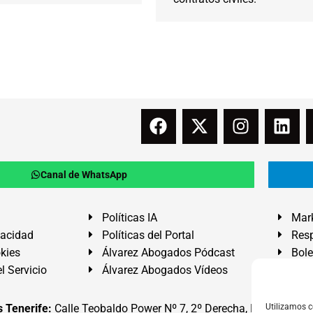
Canal de WhatsApp
Políticas IA
Mark
vacidad
Políticas del Portal
Resp
okies
Álvarez Abogados Pódcast
Bole
l Servicio
Álvarez Abogados Vídeos
Buz
 Tenerife:
Calle Teobaldo Power Nº 7, 2º Derecha, El Médano, G
Utilizamos c