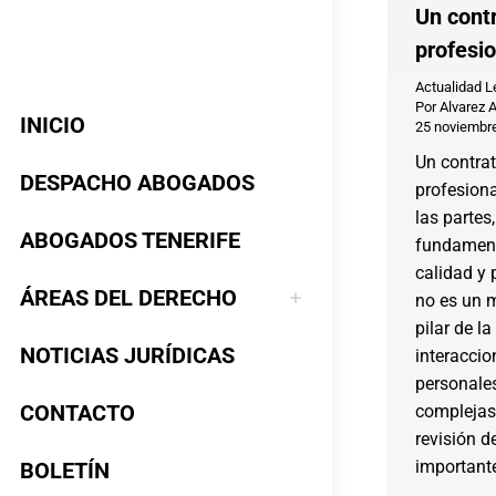
Un contr
profesio
Actualidad L
Por
Alvarez 
INICIO
25 noviembr
Un contrat
DESPACHO ABOGADOS
profesiona
las partes,
ABOGADOS TENERIFE
fundament
calidad y 
ÁREAS DEL DERECHO
no es un m
pilar de l
NOTICIAS JURÍDICAS
interacci
personale
CONTACTO
complejas,
revisión 
important
BOLETÍN