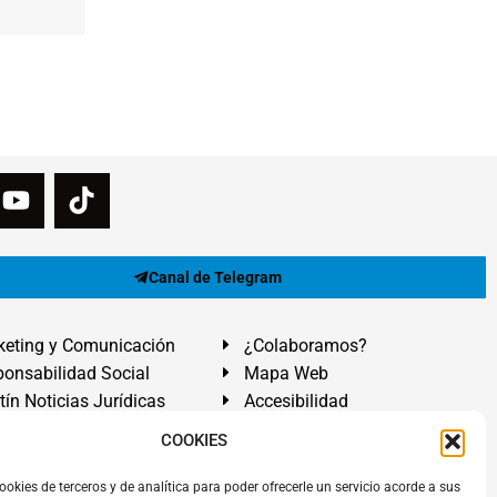
Canal de Telegram
eting y Comunicación
¿Colaboramos?
onsabilidad Social
Mapa Web
tín Noticias Jurídicas
Accesibilidad
ón Ayuda
COOKIES
ranadilla de Abona, Santa Cruz de Tenerife. Islas Canarias.
ookies de terceros y de analítica para poder ofrecerle un servicio acorde a sus