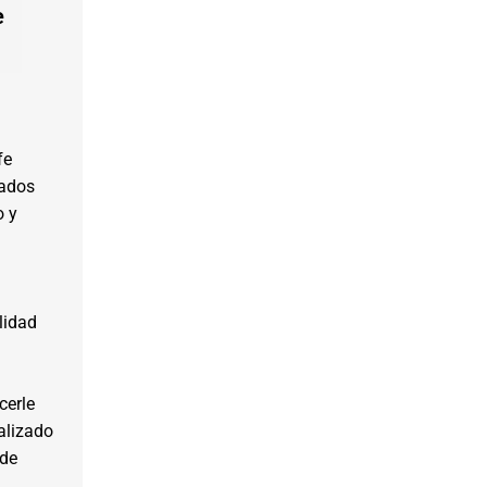
e
fe
ados
o y
lidad
cerle
nalizado
 de