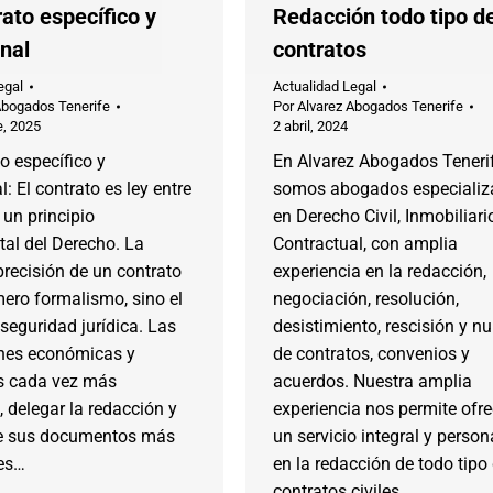
ato específico y
Redacción todo tipo d
nal
contratos
egal
Actualidad Legal
Abogados Tenerife
Por
Alvarez Abogados Tenerife
e, 2025
2 abril, 2024
o específico y
En Alvarez Abogados Teneri
l: El contrato es ley entre
somos abogados especializ
 un principio
en Derecho Civil, Inmobiliari
al del Derecho. La
Contractual, con amplia
precisión de un contrato
experiencia en la redacción,
ero formalismo, sino el
negociación, resolución,
a seguridad jurídica. Las
desistimiento, rescisión y nu
ones económicas y
de contratos, convenios y
s cada vez más
acuerdos. Nuestra amplia
 delegar la redacción y
experiencia nos permite ofre
de sus documentos más
un servicio integral y perso
es…
en la redacción de todo tipo
contratos civiles.