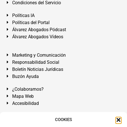
Condiciones del Servicio
Políticas IA
Políticas del Portal
Álvarez Abogados Pódcast
Álvarez Abogados Vídeos
Marketing y Comunicación
Responsabilidad Social
Boletín Noticias Jurídicas
Buzón Ayuda
¿Colaboramos?
Mapa Web
Accesibilidad
Álvarez Abogados Tenerife:
Calle Teobaldo Power Nº 7,
COOKIES
2º Derecha, El Médano, Granadilla de Abona, Santa Cruz