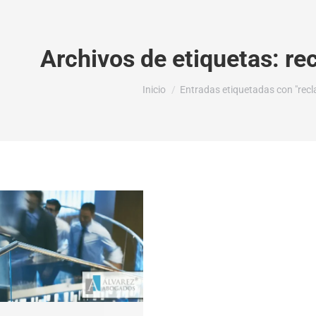
Archivos de etiquetas:
re
Estás aquí:
Inicio
Entradas etiquetadas con "recl