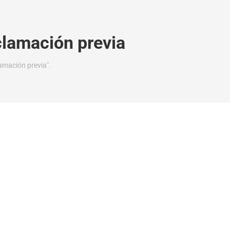
clamación previa
amación previa".