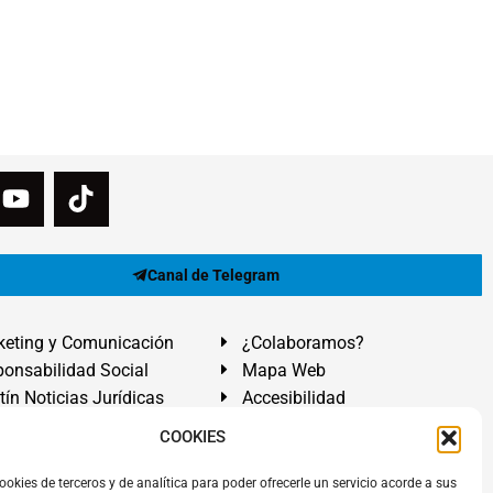
Canal de Telegram
eting y Comunicación
¿Colaboramos?
onsabilidad Social
Mapa Web
tín Noticias Jurídicas
Accesibilidad
ón Ayuda
COOKIES
ranadilla de Abona, Santa Cruz de Tenerife. Islas Canarias.
ookies de terceros y de analítica para poder ofrecerle un servicio acorde a sus