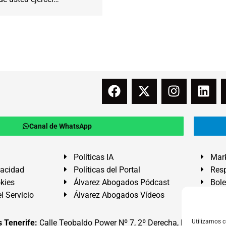
Canal de WhatsApp
Políticas IA
Mark
vacidad
Políticas del Portal
Resp
okies
Álvarez Abogados Pódcast
Bole
l Servicio
Álvarez Abogados Vídeos
Buz
 Tenerife:
Calle Teobaldo Power Nº 7, 2º Derecha, El Médano, G
Utilizamos c