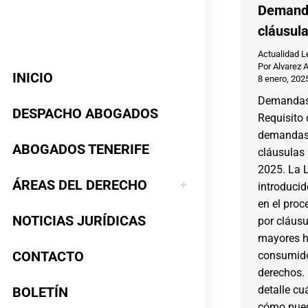
Demanda
cláusul
Actualidad L
Por
Alvarez 
INICIO
8 enero, 202
Demandas 
DESPACHO ABOGADOS
Requisito 
demandas 
ABOGADOS TENERIFE
cláusulas 
2025. La 
ÁREAS DEL DERECHO
introducid
en el proc
NOTICIAS JURÍDICAS
por cláus
mayores h
CONTACTO
consumido
derechos.
detalle cu
BOLETÍN
cómo pued