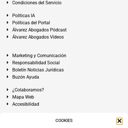
Condiciones del Servicio
Políticas IA
Políticas del Portal
Álvarez Abogados Pódcast
Álvarez Abogados Vídeos
Marketing y Comunicación
Responsabilidad Social
Boletín Noticias Jurídicas
Buzón Ayuda
¿Colaboramos?
Mapa Web
Accesibilidad
Álvarez Abogados Tenerife:
Calle Teobaldo Power Nº 7,
COOKIES
2º Derecha, El Médano, Granadilla de Abona, Santa Cruz