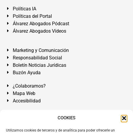
Políticas IA
Políticas del Portal
Álvarez Abogados Pódcast
Álvarez Abogados Vídeos
Marketing y Comunicación
Responsabilidad Social
Boletín Noticias Jurídicas
Buzón Ayuda
¿Colaboramos?
Mapa Web
Accesibilidad
Álvarez Abogados Tenerife:
Calle Teobaldo Power Nº 7,
COOKIES
2º Derecha, El Médano, Granadilla de Abona, Santa Cruz
Utilizamos cookies de terceros y de analítica para poder ofrecerle un
de Tenerife. Islas Canarias.