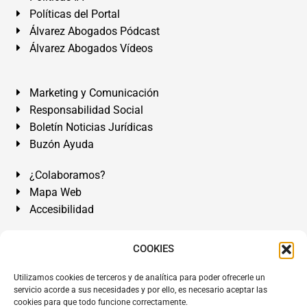
Políticas del Portal
Álvarez Abogados Pódcast
Álvarez Abogados Vídeos
Marketing y Comunicación
Responsabilidad Social
Boletín Noticias Jurídicas
Buzón Ayuda
¿Colaboramos?
Mapa Web
Accesibilidad
Álvarez Abogados Tenerife:
Calle Teobaldo Power Nº 7,
COOKIES
2º Derecha, El Médano, Granadilla de Abona, Santa Cruz
Utilizamos cookies de terceros y de analítica para poder ofrecerle un
de Tenerife. Islas Canarias.
servicio acorde a sus necesidades y por ello, es necesario aceptar las
cookies para que todo funcione correctamente.
Somos Abogados especialistas del Derecho desde 1954.