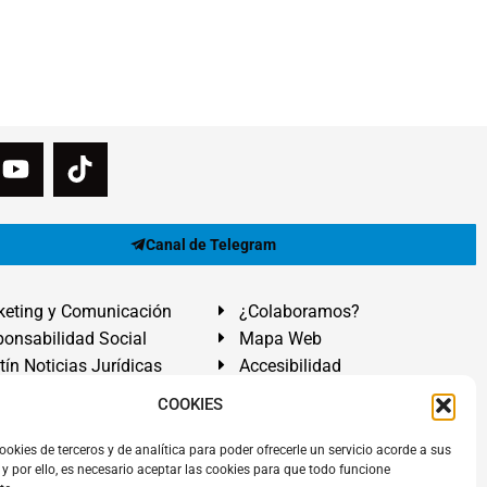
Canal de Telegram
eting y Comunicación
¿Colaboramos?
onsabilidad Social
Mapa Web
tín Noticias Jurídicas
Accesibilidad
ón Ayuda
COOKIES
ranadilla de Abona, Santa Cruz de Tenerife. Islas Canarias.
ookies de terceros y de analítica para poder ofrecerle un servicio acorde a sus
y por ello, es necesario aceptar las cookies para que todo funcione