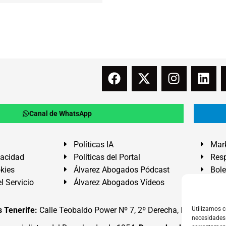
Canal de WhatsApp
Políticas IA
Mark
vacidad
Políticas del Portal
Resp
okies
Álvarez Abogados Pódcast
Bole
l Servicio
Álvarez Abogados Vídeos
Buz
 Tenerife:
Calle Teobaldo Power Nº 7, 2º Derecha, El Médano, G
Utilizamos c
necesidades 