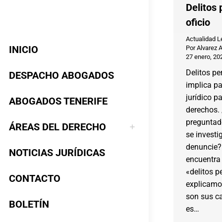
Delitos 
oficio
Actualidad L
INICIO
Por
Alvarez 
27 enero, 20
Delitos pe
DESPACHO ABOGADOS
implica pa
jurídico p
ABOGADOS TENERIFE
derechos.
preguntad
ÁREAS DEL DERECHO
se investi
denuncie?
NOTICIAS JURÍDICAS
encuentra 
«delitos p
CONTACTO
explicamos
son sus ca
BOLETÍN
es…