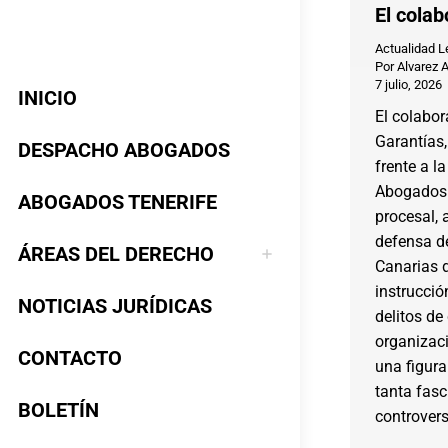
El colab
Actualidad L
Por
Alvarez 
7 julio, 2026
INICIO
El colabora
Garantías, 
DESPACHO ABOGADOS
frente a l
Abogados T
ABOGADOS TENERIFE
procesal, a
defensa d
ÁREAS DEL DERECHO
Canarias 
instrucci
NOTICIAS JURÍDICAS
delitos de
organizaci
CONTACTO
una figura
tanta fas
BOLETÍN
controver