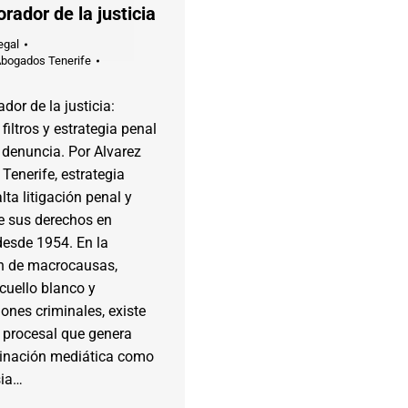
orador de la justicia
egal
Abogados Tenerife
dor de la justicia:
filtros y estrategia penal
a denuncia. Por Alvarez
enerife, estrategia
lta litigación penal y
e sus derechos en
desde 1954. En la
ón de macrocausas,
 cuello blanco y
ones criminales, existe
 procesal que genera
cinación mediática como
sia…