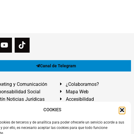
Canal de Telegram
eting y Comunicación
¿Colaboramos?
onsabilidad Social
Mapa Web
tín Noticias Jurídicas
Accesibilidad
ón Ayuda
COOKIES
ranadilla de Abona, Santa Cruz de Tenerife. Islas Canarias.
ookies de terceros y de analítica para poder ofrecerle un servicio acorde a sus
y por ello, es necesario aceptar las cookies para que todo funcione
 El Médano
,
Abogados Granadilla de Abona
en
Tenerife Sur
.
te.