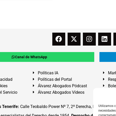
Canal de WhatsApp
Políticas IA
Mark
vacidad
Políticas del Portal
Resp
okies
Álvarez Abogados Pódcast
Bole
l Servicio
Álvarez Abogados Vídeos
Buz
 Tenerife:
Calle Teobaldo Power Nº 7, 2º Derecha, El Médano, G
Utilizamos c
necesidades 
specialistas del Derecho desde 1954.
Despacho de Abogados
correctamen