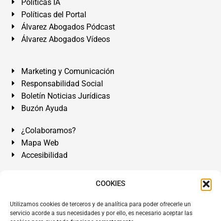
Políticas IA
Políticas del Portal
Álvarez Abogados Pódcast
Álvarez Abogados Vídeos
Marketing y Comunicación
Responsabilidad Social
Boletín Noticias Jurídicas
Buzón Ayuda
¿Colaboramos?
Mapa Web
Accesibilidad
Álvarez Abogados Tenerife:
Calle Teobaldo Power Nº 7,
COOKIES
2º Derecha, El Médano, Granadilla de Abona, Santa Cruz
Utilizamos cookies de terceros y de analítica para poder ofrecerle un
de Tenerife. Islas Canarias.
servicio acorde a sus necesidades y por ello, es necesario aceptar las