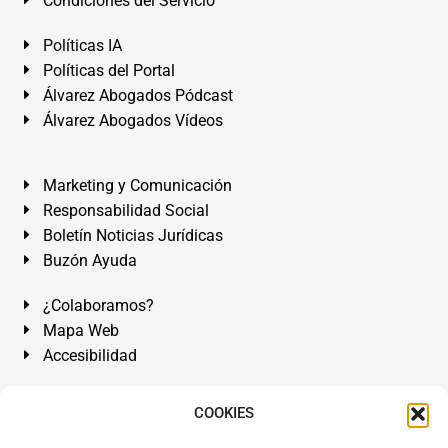
Condiciones del Servicio
Políticas IA
Políticas del Portal
Álvarez Abogados Pódcast
Álvarez Abogados Vídeos
Marketing y Comunicación
Responsabilidad Social
Boletín Noticias Jurídicas
Buzón Ayuda
¿Colaboramos?
Mapa Web
Accesibilidad
Álvarez Abogados Tenerife:
Calle Teobaldo Power Nº 7,
COOKIES
2º Derecha, El Médano, Granadilla de Abona, Santa Cruz