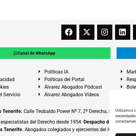
Canal de WhatsApp
Políticas IA
Mark
vacidad
Políticas del Portal
Resp
okies
Álvarez Abogados Pódcast
Bole
l Servicio
Álvarez Abogados Vídeos
Buz
 Tenerife:
Calle Teobaldo Power Nº 7, 2º Derecha, El Médano, G
Utilizamos c
necesidades 
specialistas del Derecho desde 1954.
Despacho de Abogados
correctamen
s Tenerife
. Abogados colegiados y ejercientes del ICATF.
#Alva