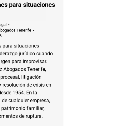
nes para situaciones
egal
Abogados Tenerife
6
s para situaciones
Liderazgo jurídico cuando
rgen para improvisar.
ez Abogados Tenerife,
 procesal, litigación
 resolución de crisis en
desde 1954. En la
a de cualquier empresa,
o patrimonio familiar,
omentos de ruptura.