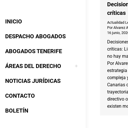
Decisio
críticas
INICIO
Actualidad L
Por
Alvarez 
16 junio, 202
DESPACHO ABOGADOS
Decisione
críticas: 
ABOGADOS TENERIFE
no hay ma
Por Alvar
ÁREAS DEL DERECHO
estrategia
compleja y
NOTICIAS JURÍDICAS
Canarias 
trayectori
CONTACTO
directivo 
existen m
BOLETÍN