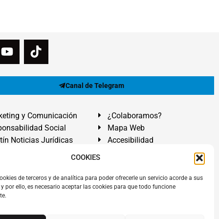
Canal de Telegram
eting y Comunicación
¿Colaboramos?
onsabilidad Social
Mapa Web
tín Noticias Jurídicas
Accesibilidad
ón Ayuda
COOKIES
ranadilla de Abona, Santa Cruz de Tenerife. Islas Canarias.
ookies de terceros y de analítica para poder ofrecerle un servicio acorde a sus
y por ello, es necesario aceptar las cookies para que todo funcione
 El Médano
,
Abogados Granadilla de Abona
en
Tenerife Sur
.
te.
rezAbogados