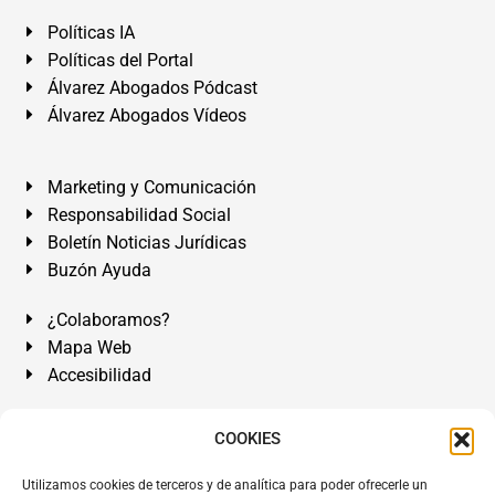
Políticas IA
Políticas del Portal
Álvarez Abogados Pódcast
Álvarez Abogados Vídeos
Marketing y Comunicación
Responsabilidad Social
Boletín Noticias Jurídicas
Buzón Ayuda
¿Colaboramos?
Mapa Web
Accesibilidad
Álvarez Abogados Tenerife:
Calle Teobaldo Power Nº 7,
COOKIES
2º Derecha, El Médano, Granadilla de Abona, Santa Cruz
Utilizamos cookies de terceros y de analítica para poder ofrecerle un
de Tenerife. Islas Canarias.