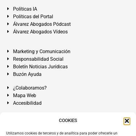
Políticas IA
Políticas del Portal
Álvarez Abogados Pódcast
Álvarez Abogados Vídeos
Marketing y Comunicación
Responsabilidad Social
Boletín Noticias Jurídicas
Buzón Ayuda
¿Colaboramos?
Mapa Web
Accesibilidad
Álvarez Abogados Tenerife:
Calle Teobaldo Power Nº 7,
COOKIES
2º Derecha, El Médano, Granadilla de Abona, Santa Cruz
Utilizamos cookies de terceros y de analítica para poder ofrecerle un
de Tenerife. Islas Canarias.