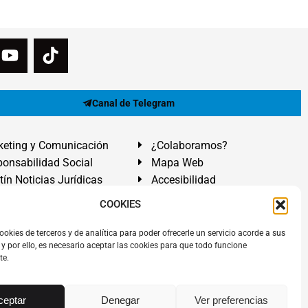
Canal de Telegram
eting y Comunicación
¿Colaboramos?
onsabilidad Social
Mapa Web
tín Noticias Jurídicas
Accesibilidad
ón Ayuda
COOKIES
ranadilla de Abona, Santa Cruz de Tenerife. Islas Canarias.
ookies de terceros y de analítica para poder ofrecerle un servicio acorde a sus
y por ello, es necesario aceptar las cookies para que todo funcione
 El Médano
,
Abogados Granadilla de Abona
en
Tenerife Sur
.
te.
rezAbogados
dos.
Álvarez Abogados ®
y el logotipo son marca registrada.
ceptar
Denegar
Ver preferencias