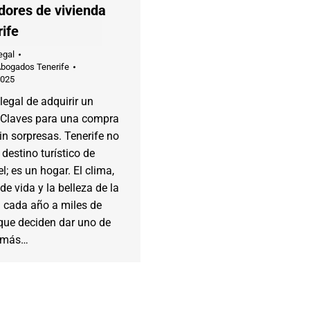
ores de vivienda
ife
egal
Abogados Tenerife
2025
legal de adquirir un
 Claves para una compra
in sorpresas. Tenerife no
 destino turístico de
l; es un hogar. El clima,
de vida y la belleza de la
n cada año a miles de
que deciden dar uno de
s más…