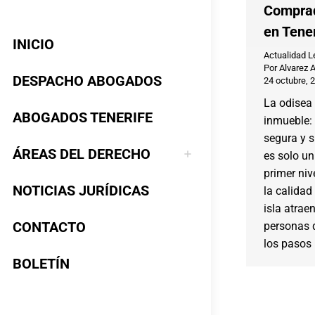
Comprad
en Tener
INICIO
Actualidad L
Por
Alvarez 
DESPACHO ABOGADOS
24 octubre, 
La odisea 
ABOGADOS TENERIFE
inmueble:
segura y s
ÁREAS DEL DERECHO
es solo un
primer nive
NOTICIAS JURÍDICAS
la calidad 
isla atrae
CONTACTO
personas 
los paso
BOLETÍN