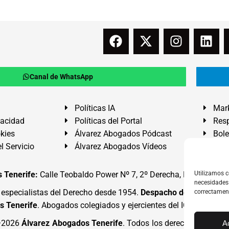
Canal de WhatsApp
Políticas IA
Mark
vacidad
Políticas del Portal
Resp
okies
Álvarez Abogados Pódcast
Bole
l Servicio
Álvarez Abogados Vídeos
Buz
 Tenerife:
Calle Teobaldo Power Nº 7, 2º Derecha, El Médano, G
Utilizamos c
necesidades 
specialistas del Derecho desde 1954.
Despacho de Abogados
correctamen
s Tenerife
. Abogados colegiados y ejercientes del ICATF.
#Alva
4·2026
Álvarez Abogados Tenerife
. Todos los derechos reserva
A