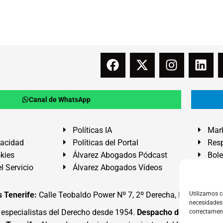
Canal de WhatsApp
Políticas IA
Mark
vacidad
Políticas del Portal
Resp
okies
Álvarez Abogados Pódcast
Bole
l Servicio
Álvarez Abogados Vídeos
Buz
 Tenerife:
Calle Teobaldo Power Nº 7, 2º Derecha, El Médano, G
Utilizamos c
necesidades 
specialistas del Derecho desde 1954.
Despacho de Abogados
correctamen