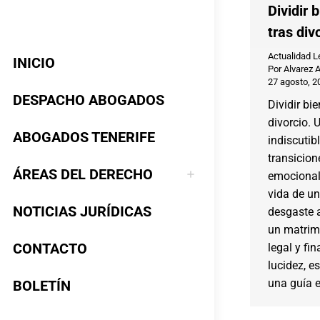
Dividir 
tras div
Actualidad L
INICIO
Por
Alvarez 
27 agosto, 2
DESPACHO ABOGADOS
Dividir bi
divorcio. 
ABOGADOS TENERIFE
indiscutib
transicio
ÁREAS DEL DERECHO
emocional
vida de un
NOTICIAS JURÍDICAS
desgaste a
un matrim
CONTACTO
legal y fi
lucidez, es
una guía e
BOLETÍN