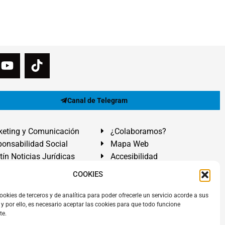
Canal de Telegram
eting y Comunicación
¿Colaboramos?
onsabilidad Social
Mapa Web
tín Noticias Jurídicas
Accesibilidad
ón Ayuda
COOKIES
ranadilla de Abona, Santa Cruz de Tenerife. Islas Canarias.
ookies de terceros y de analítica para poder ofrecerle un servicio acorde a sus
y por ello, es necesario aceptar las cookies para que todo funcione
 El Médano
,
Abogados Granadilla de Abona
en
Tenerife Sur
.
te.