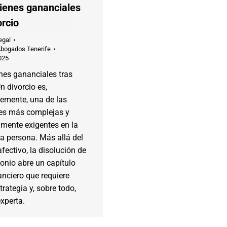
bienes gananciales
orcio
egal
Abogados Tenerife
025
enes gananciales tras
Un divorcio es,
lemente, una de las
nes más complejas y
mente exigentes en la
a persona. Más allá del
fectivo, la disolución de
onio abre un capítulo
nanciero que requiere
trategia y, sobre todo,
xperta.