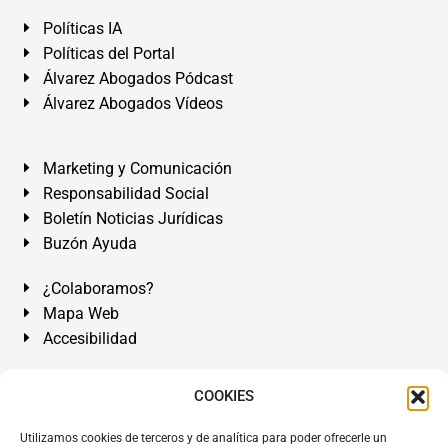
Políticas IA
Políticas del Portal
Álvarez Abogados Pódcast
Álvarez Abogados Vídeos
Marketing y Comunicación
Responsabilidad Social
Boletín Noticias Jurídicas
Buzón Ayuda
¿Colaboramos?
Mapa Web
Accesibilidad
Álvarez Abogados Tenerife:
Calle Teobaldo Power Nº 7,
COOKIES
2º Derecha, El Médano, Granadilla de Abona, Santa Cruz
Utilizamos cookies de terceros y de analítica para poder ofrecerle un
de Tenerife. Islas Canarias.