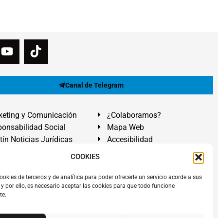
Canal de Telegram
eting y Comunicación
¿Colaboramos?
onsabilidad Social
Mapa Web
tín Noticias Jurídicas
Accesibilidad
ón Ayuda
COOKIES
ranadilla de Abona, Santa Cruz de Tenerife. Islas Canarias.
ookies de terceros y de analítica para poder ofrecerle un servicio acorde a sus
y por ello, es necesario aceptar las cookies para que todo funcione
 El Médano
,
Abogados Granadilla de Abona
en
Tenerife Sur
.
te.
rezAbogados