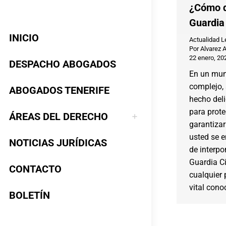
¿Cómo d
Guardia 
INICIO
Actualidad L
Por
Alvarez 
22 enero, 20
DESPACHO ABOGADOS
En un mu
complejo, 
ABOGADOS TENERIFE
hecho del
para prote
ÁREAS DEL DERECHO
garantizar
usted se e
NOTICIAS JURÍDICAS
de interpo
Guardia Ci
CONTACTO
cualquier 
vital cono
BOLETÍN