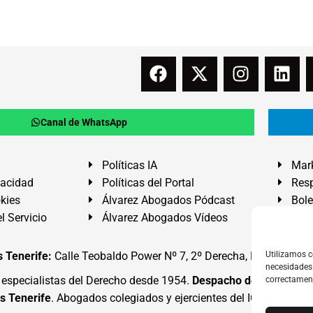
Canal de WhatsApp
Políticas IA
Mark
vacidad
Políticas del Portal
Resp
okies
Álvarez Abogados Pódcast
Bole
l Servicio
Álvarez Abogados Vídeos
Buz
 Tenerife:
Calle Teobaldo Power Nº 7, 2º Derecha, El Médano, G
Utilizamos c
necesidades 
specialistas del Derecho desde 1954.
Despacho de Abogados
correctamen
s Tenerife
. Abogados colegiados y ejercientes del ICATF.
#Alva