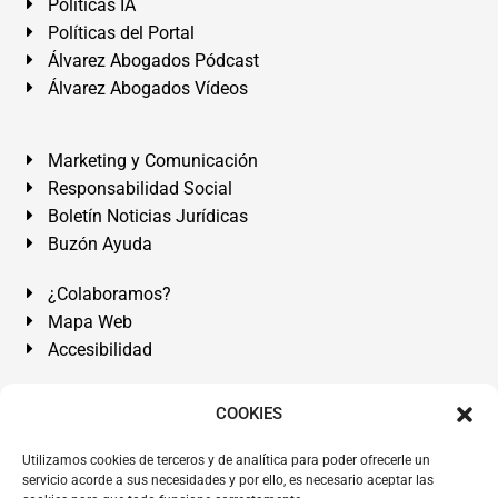
Políticas IA
Políticas del Portal
Álvarez Abogados Pódcast
Álvarez Abogados Vídeos
Marketing y Comunicación
Responsabilidad Social
Boletín Noticias Jurídicas
Buzón Ayuda
¿Colaboramos?
Mapa Web
Accesibilidad
Álvarez Abogados Tenerife:
Calle Teobaldo Power Nº 7,
COOKIES
2º Derecha, El Médano, Granadilla de Abona, Santa Cruz
Utilizamos cookies de terceros y de analítica para poder ofrecerle un
de Tenerife. Islas Canarias.
servicio acorde a sus necesidades y por ello, es necesario aceptar las