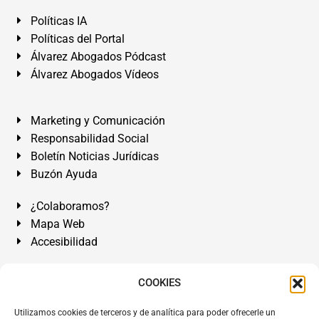
Políticas IA
Políticas del Portal
Álvarez Abogados Pódcast
Álvarez Abogados Vídeos
Marketing y Comunicación
Responsabilidad Social
Boletín Noticias Jurídicas
Buzón Ayuda
¿Colaboramos?
Mapa Web
Accesibilidad
Álvarez Abogados Tenerife:
Calle Teobaldo Power Nº 7,
COOKIES
2º Derecha, El Médano, Granadilla de Abona, Santa Cruz
Utilizamos cookies de terceros y de analítica para poder ofrecerle un
de Tenerife. Islas Canarias.