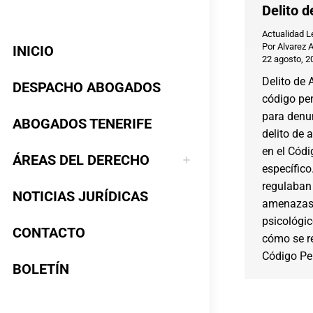
Delito d
Actualidad L
Por
Alvarez 
INICIO
22 agosto, 2
Delito de 
DESPACHO ABOGADOS
código pe
para denun
ABOGADOS TENERIFE
delito de 
en el Códi
ÁREAS DEL DERECHO
específico
regulaban
NOTICIAS JURÍDICAS
amenazas 
psicológi
CONTACTO
cómo se re
Código Pe
BOLETÍN