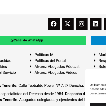
Canal de WhatsApp
Políticas IA
Mark
vacidad
Políticas del Portal
Resp
okies
Álvarez Abogados Pódcast
Bole
l Servicio
Álvarez Abogados Vídeos
Buz
 Tenerife:
Calle Teobaldo Power Nº 7, 2º Derecha, El Médano, G
Utilizamos c
necesidades 
specialistas del Derecho desde 1954.
Despacho de Abogados
correctamen
s Tenerife
. Abogados colegiados y ejercientes del ICATF.
#Alva