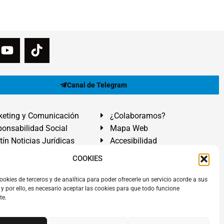
Canal de Telegram
eting y Comunicación
¿Colaboramos?
onsabilidad Social
Mapa Web
tín Noticias Jurídicas
Accesibilidad
ón Ayuda
COOKIES
ranadilla de Abona, Santa Cruz de Tenerife. Islas Canarias.
ookies de terceros y de analítica para poder ofrecerle un servicio acorde a sus
y por ello, es necesario aceptar las cookies para que todo funcione
 El Médano
,
Abogados Granadilla de Abona
en
Tenerife Sur
.
te.
rezAbogados