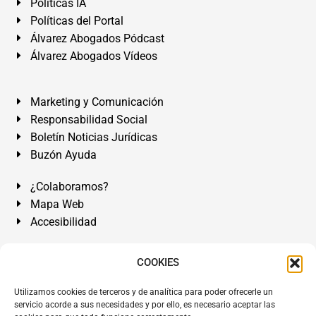
Políticas IA
Políticas del Portal
Álvarez Abogados Pódcast
Álvarez Abogados Vídeos
Marketing y Comunicación
Responsabilidad Social
Boletín Noticias Jurídicas
Buzón Ayuda
¿Colaboramos?
Mapa Web
Accesibilidad
Álvarez Abogados Tenerife:
Calle Teobaldo Power Nº 7,
COOKIES
2º Derecha, El Médano, Granadilla de Abona, Santa Cruz
Utilizamos cookies de terceros y de analítica para poder ofrecerle un
de Tenerife. Islas Canarias.
servicio acorde a sus necesidades y por ello, es necesario aceptar las