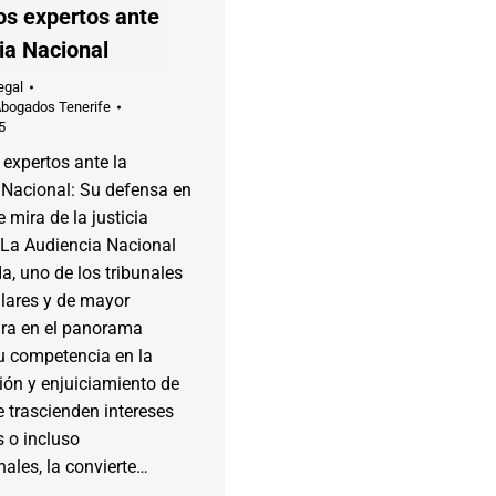
s expertos ante
ia Nacional
egal
Abogados Tenerife
5
expertos ante la
 Nacional: Su defensa en
e mira de la justicia
 La Audiencia Nacional
da, uno de los tribunales
lares y de mayor
ra en el panorama
Su competencia en la
ión y enjuiciamiento de
e trascienden intereses
 o incluso
nales, la convierte…