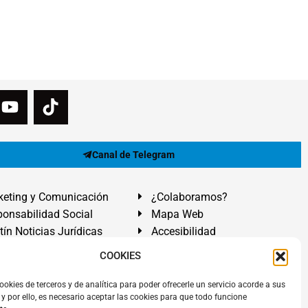
Canal de Telegram
eting y Comunicación
¿Colaboramos?
onsabilidad Social
Mapa Web
tín Noticias Jurídicas
Accesibilidad
ón Ayuda
COOKIES
ranadilla de Abona, Santa Cruz de Tenerife. Islas Canarias.
ookies de terceros y de analítica para poder ofrecerle un servicio acorde a sus
y por ello, es necesario aceptar las cookies para que todo funcione