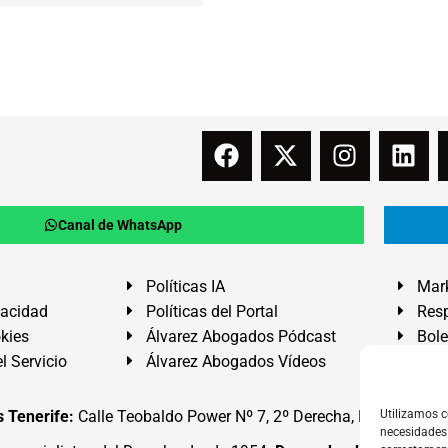
Canal de WhatsApp
Políticas IA
Mark
vacidad
Políticas del Portal
Resp
okies
Álvarez Abogados Pódcast
Bole
l Servicio
Álvarez Abogados Vídeos
Buz
 Tenerife:
Calle Teobaldo Power Nº 7, 2º Derecha, El Médano, G
Utilizamos c
necesidades 