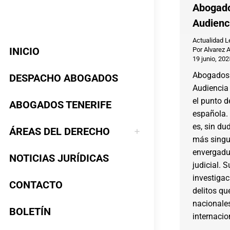
Abogado
Audienc
Actualidad L
INICIO
Por
Alvarez 
19 junio, 202
Abogados 
DESPACHO ABOGADOS
Audiencia
el punto d
ABOGADOS TENERIFE
española.
es, sin du
ÁREAS DEL DERECHO
más singu
envergadu
NOTICIAS JURÍDICAS
judicial. 
investigac
CONTACTO
delitos qu
nacionales
BOLETÍN
internacio