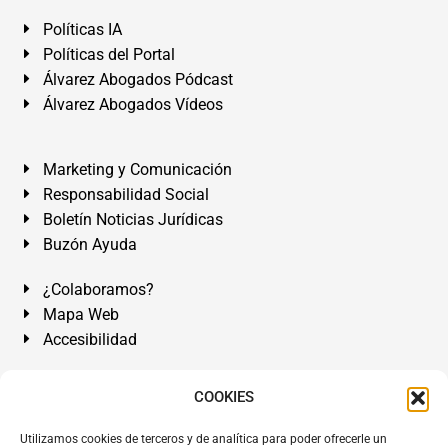
Políticas IA
Políticas del Portal
Álvarez Abogados Pódcast
Álvarez Abogados Vídeos
Marketing y Comunicación
Responsabilidad Social
Boletín Noticias Jurídicas
Buzón Ayuda
¿Colaboramos?
Mapa Web
Accesibilidad
Álvarez Abogados Tenerife:
Calle Teobaldo Power Nº 7,
COOKIES
2º Derecha, El Médano, Granadilla de Abona, Santa Cruz
Utilizamos cookies de terceros y de analítica para poder ofrecerle un
de Tenerife. Islas Canarias.