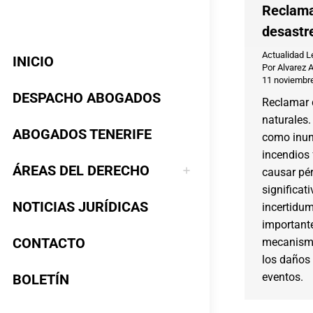
Reclama
desastr
Actualidad L
INICIO
Por
Alvarez 
11 noviembr
DESPACHO ABOGADOS
Reclamar 
naturales.
ABOGADOS TENERIFE
como inun
incendios 
ÁREAS DEL DERECHO
causar pé
significat
NOTICIAS JURÍDICAS
incertidum
importante
CONTACTO
mecanismo
los daños 
eventos.
BOLETÍN