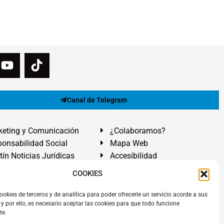
Canal de Telegram
eting y Comunicación
¿Colaboramos?
onsabilidad Social
Mapa Web
tín Noticias Jurídicas
Accesibilidad
ón Ayuda
COOKIES
ranadilla de Abona, Santa Cruz de Tenerife. Islas Canarias.
ookies de terceros y de analítica para poder ofrecerle un servicio acorde a sus
y por ello, es necesario aceptar las cookies para que todo funcione
 El Médano
,
Abogados Granadilla de Abona
en
Tenerife Sur
.
te.