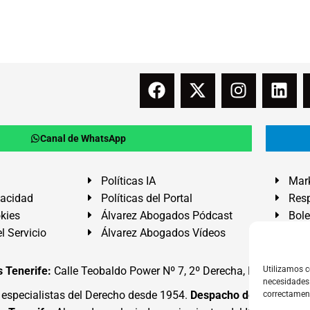
Canal de WhatsApp
Políticas IA
Mark
vacidad
Políticas del Portal
Resp
okies
Álvarez Abogados Pódcast
Bole
l Servicio
Álvarez Abogados Vídeos
Buz
 Tenerife:
Calle Teobaldo Power Nº 7, 2º Derecha, El Médano, G
Utilizamos c
necesidades 
specialistas del Derecho desde 1954.
Despacho de Abogados
correctamen