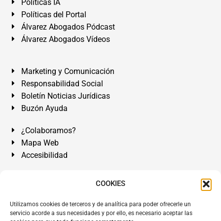
Políticas IA
Políticas del Portal
Álvarez Abogados Pódcast
Álvarez Abogados Vídeos
Marketing y Comunicación
Responsabilidad Social
Boletín Noticias Jurídicas
Buzón Ayuda
¿Colaboramos?
Mapa Web
Accesibilidad
Álvarez Abogados Tenerife:
Calle Teobaldo Power Nº 7,
COOKIES
2º Derecha, El Médano, Granadilla de Abona, Santa Cruz
Utilizamos cookies de terceros y de analítica para poder ofrecerle un
de Tenerife. Islas Canarias.
servicio acorde a sus necesidades y por ello, es necesario aceptar las