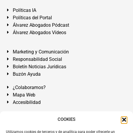
Políticas IA
Políticas del Portal
Álvarez Abogados Pódcast
Álvarez Abogados Vídeos
Marketing y Comunicación
Responsabilidad Social
Boletín Noticias Jurídicas
Buzón Ayuda
¿Colaboramos?
Mapa Web
Accesibilidad
Álvarez Abogados Tenerife:
Calle Teobaldo Power Nº 7,
COOKIES
2º Derecha, El Médano, Granadilla de Abona, Santa Cruz
Utilizamos cookies de terceros y de analítica para poder ofrecerle un