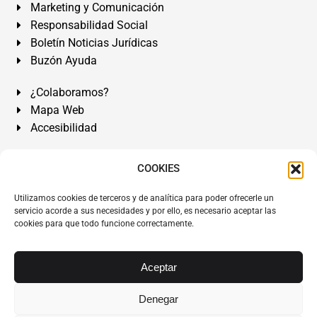
Marketing y Comunicación
Responsabilidad Social
Boletín Noticias Jurídicas
Buzón Ayuda
¿Colaboramos?
Mapa Web
Accesibilidad
Álvarez Abogados Tenerife:
Calle Teobaldo Power Nº 7,
COOKIES
2º Derecha, El Médano, Granadilla de Abona, Santa Cruz
Utilizamos cookies de terceros y de analítica para poder ofrecerle un
de Tenerife. Islas Canarias.
servicio acorde a sus necesidades y por ello, es necesario aceptar las
cookies para que todo funcione correctamente.
Somos Abogados especialistas del Derecho desde 1954.
Despacho de Abogados El Médano
,
Abogados Granadilla
de Abona
en
Tenerife Sur
.
Mejores Abogados Tenerife
.
Aceptar
Abogados colegiados y ejercientes del ICATF.
#AlvarezAbogados
Denegar