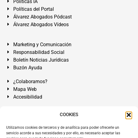
Políticas IA
Políticas del Portal
Álvarez Abogados Pódcast
Álvarez Abogados Vídeos
Marketing y Comunicación
Responsabilidad Social
Boletín Noticias Jurídicas
Buzón Ayuda
¿Colaboramos?
Mapa Web
Accesibilidad
Álvarez Abogados Tenerife:
Calle Teobaldo Power Nº 7,
COOKIES
2º Derecha, El Médano, Granadilla de Abona, Santa Cruz
Utilizamos cookies de terceros y de analítica para poder ofrecerle un
de Tenerife. Islas Canarias.
servicio acorde a sus necesidades y por ello, es necesario aceptar las