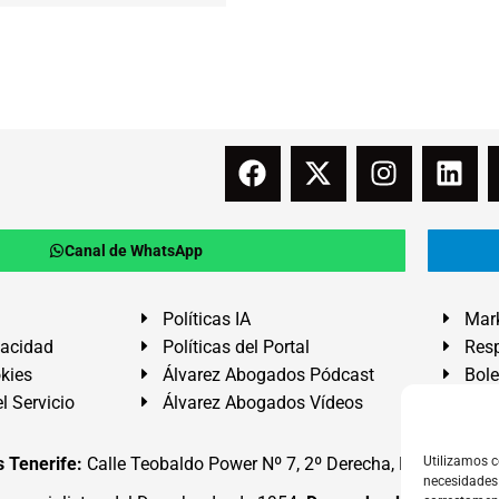
Canal de WhatsApp
Políticas IA
Mark
vacidad
Políticas del Portal
Resp
okies
Álvarez Abogados Pódcast
Bole
l Servicio
Álvarez Abogados Vídeos
Buz
 Tenerife:
Calle Teobaldo Power Nº 7, 2º Derecha, El Médano, G
Utilizamos c
necesidades 