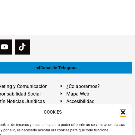
Canal de Telegram
eting y Comunicación
¿Colaboramos?
onsabilidad Social
Mapa Web
tín Noticias Jurídicas
Accesibilidad
ón Ayuda
COOKIES
ranadilla de Abona, Santa Cruz de Tenerife. Islas Canarias.
ookies de terceros y de analítica para poder ofrecerle un servicio acorde a sus
y por ello, es necesario aceptar las cookies para que todo funcione