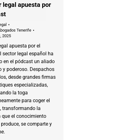
r legal apuesta por
ast
egal
Abogados Tenerife
, 2025
legal apuesta por el
l sector legal español ha
 en el pódcast un aliado
o y poderoso. Despachos
os, desde grandes firmas
iques especializadas,
gando la toga
amente para coger el
, transformando la
 que el conocimiento
e produce, se comparte y
e.