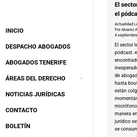
El secto
el pódc
Actualidad L
INICIO
Por
Alvarez 
4 septiembre
El sector 
DESPACHO ABOGADOS
pódcast. e
encontrado
ABOGADOS TENERIFE
inesperad
de abogad
ÁREAS DEL DERECHO
hasta bout
están col
NOTICIAS JURÍDICAS
momentáne
micrófono
CONTACTO
manera en
jurídico s
BOLETÍN
se consum