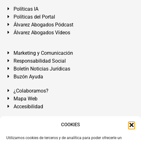
Políticas IA
Políticas del Portal
Álvarez Abogados Pódcast
Álvarez Abogados Vídeos
Marketing y Comunicación
Responsabilidad Social
Boletín Noticias Jurídicas
Buzón Ayuda
¿Colaboramos?
Mapa Web
Accesibilidad
Álvarez Abogados Tenerife:
Calle Teobaldo Power Nº 7,
COOKIES
2º Derecha, El Médano, Granadilla de Abona, Santa Cruz
Utilizamos cookies de terceros y de analítica para poder ofrecerle un
de Tenerife. Islas Canarias.